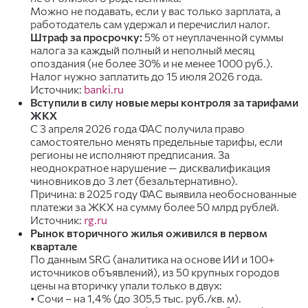
Можно не подавать, если у вас только зарплата, а
работодатель сам удержал и перечислил налог.
Штраф за просрочку:
5% от неуплаченной суммы
налога за каждый полный и неполный месяц
опоздания (не более 30% и не менее 1000 руб.).
Налог нужно заплатить до 15 июля 2026 года.
Источник:
banki.ru
Вступили в силу новые меры контроля за тарифами
ЖКХ
С 3 апреля 2026 года ФАС получила право
самостоятельно менять предельные тарифы, если
регионы не исполняют предписания. За
неоднократное нарушение — дисквалификация
чиновников до 3 лет (безальтернативно).
Причина: в 2025 году ФАС выявила необоснованные
платежи за ЖКХ на сумму более 50 млрд рублей.
Источник:
rg.ru
Рынок вторичного жилья оживился в первом
квартале
По данным SRG (аналитика на основе ИИ и 100+
источников объявлений), из 50 крупных городов
цены на вторичку упали только в двух:
• Сочи – на 1,4% (до 305,5 тыс. руб./кв. м).