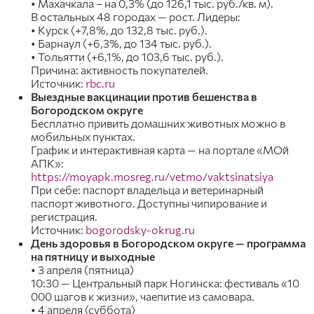
• Махачкала – на 0,3% (до 126,1 тыс. руб./кв. м).
В остальных 48 городах — рост. Лидеры:
• Курск (+7,8%, до 132,8 тыс. руб.).
• Барнаул (+6,3%, до 134 тыс. руб.).
• Тольятти (+6,1%, до 103,6 тыс. руб.).
Причина: активность покупателей.
Источник:
rbc.ru
Выездные вакцинации против бешенства в
Богородском округе
Бесплатно привить домашних животных можно в
мобильных пунктах.
График и интерактивная карта — на портале «МОй
АПК»:
https://moyapk.mosreg.ru/vetmo/vaktsinatsiya
При себе: паспорт владельца и ветеринарный
паспорт животного. Доступны чипирование и
регистрация.
Источник:
bogorodsky-okrug.ru
День здоровья в Богородском округе — программа
на пятницу и выходные
• 3 апреля (пятница)
10:30 — Центральный парк Ногинска: фестиваль «10
000 шагов к жизни», чаепитие из самовара.
• 4 апреля (суббота)