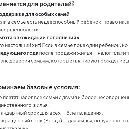
меняется для родителей?
оддержка для особых семей
сли в семье есть недееспособный ребенок, право на л
овершеннолетия.
ьгота «в ожидании пополнения»
то настоящий хит! Если в семье пока один ребенок, н
ледующего года
после продажи жилья — налог платить
ванс доверия семьям, которые планируют рождение д
минаем базовые условия:
е платят налог все семьи с двумя и более несоверше
динственного жилья.
тандартный срок для всех — 5 лет владения.
окращенный срок (3 года) — для жилья, полученного в 
риватизации.