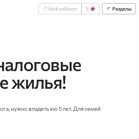
Мой кабинет
5
Разделы
налоговые
е жилья!
га, нужно владеть ею 5 лет. Для семей