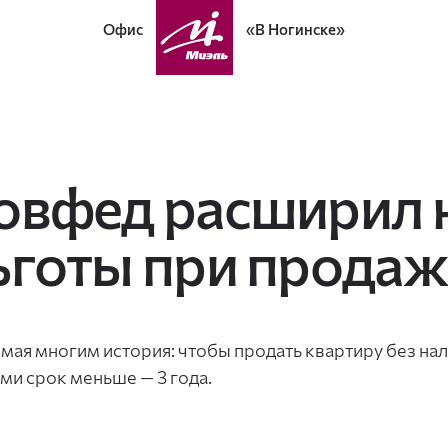
Офис
«В Ногинске»
овфед расширил 
ьготы при продаж
мая многим история: чтобы продать квартиру без нало
ьми срок меньше — 3 года.