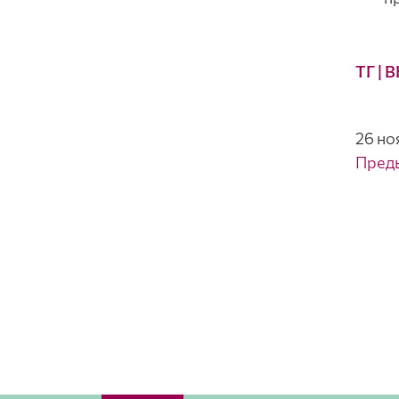
ТГ
| В
26 но
Пред