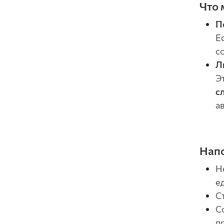
Что 
П
Е
с
Л
Э
с
а
Напо
Н
е
С
С
п