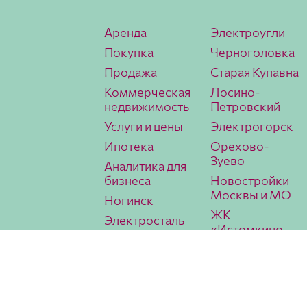
Аренда
Электроугли
Покупка
Черноголовка
Продажа
Старая Купавна
Коммерческая
Лосино-
недвижимость
Петровский
Услуги и цены
Электрогорск
Ипотека
Орехово-
Зуево
Аналитика для
бизнеса
Новостройки
Москвы и МО
Ногинск
ЖК
Электросталь
«Истомкино
Павловский
Парк 2»
Посад
Аналитика
МИЭЛЬ