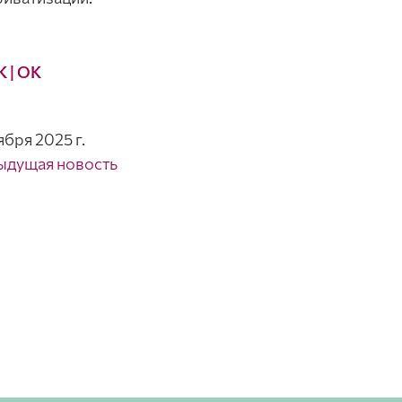
К
| ОК
ября 2025 г.
ыдущая новость