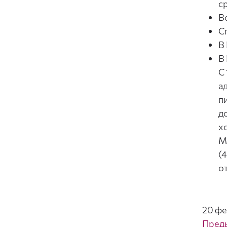
с
В
С
В
В
С
а
п
д
х
М
(
о
20 фе
Пред