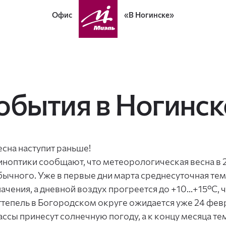
Офис
«В Ногинске»
обытия в Ногинск
есна наступит раньше!
иноптики сообщают, что метеорологическая весна в 
бычного. Уже в первые дни марта среднесуточная те
начения, а дневной воздух прогреется до +10...+15°C, 
ттепель в Богородском округе ожидается уже 24 фе
ассы принесут солнечную погоду, а к концу месяца т