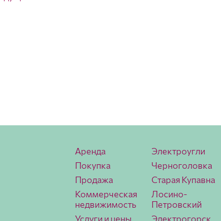
Аренда
Электроугли
Покупка
Черноголовка
Продажа
Старая Купавна
Коммерческая
Лосино-
недвижимость
Петровский
Услуги и цены
Электрогорск