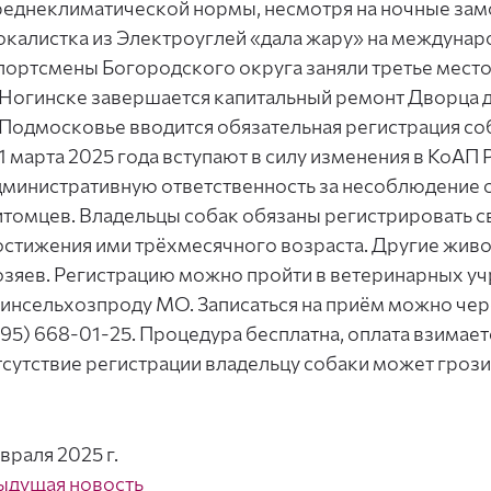
реднеклиматической нормы, несмотря на ночные зам
окалистка из Электроуглей «дала жару» на междунар
портсмены Богородского округа заняли третье место 
 Ногинске завершается капитальный ремонт Дворца д
 Подмосковье вводится обязательная регистрация со
 1 марта 2025 года вступают в силу изменения в КоАП
дминистративную ответственность за несоблюдение 
итомцев. Владельцы собак обязаны регистрировать св
остижения ими трёхмесячного возраста. Другие жив
озяев. Регистрацию можно пройти в ветеринарных у
инсельхозпроду МО. Записаться на приём можно через
495) 668-01-25. Процедура бесплатна, оплата взимаетс
тсутствие регистрации владельцу собаки может грозит
враля 2025 г.
ыдущая новость