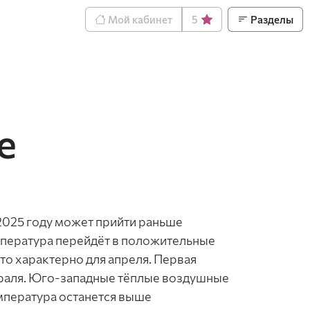
Мой кабинет
5
Разделы
е
2025 году может прийти раньше
мпература перейдёт в положительные
что характерно для апреля. Первая
враля. Юго-западные тёплые воздушные
емпература останется выше