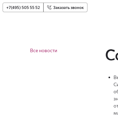
+7(495) 505 55 52
Заказать звонок
С
Все новости
В
С
о
з
о
м