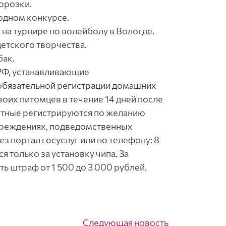
орозки.
одном конкурсе.
на турнире по волейболу в Вологде.
етского творчества.
бак.
 РФ, устанавливающие
обязательной регистрации домашних
оих питомцев в течение 14 дней после
отные регистрируются по желанию
чреждениях, подведомственных
 портал госуслуг или по телефону: 8
я только за установку чипа. За
ь штраф от 1 500 до 3 000 рублей.
Следующая новость