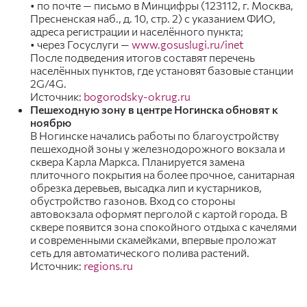
• по почте — письмо в Минцифры (123112, г. Москва,
Пресненская наб., д. 10, стр. 2) с указанием ФИО,
адреса регистрации и населённого пункта;
• через Госуслуги —
www.gosuslugi.ru/inet
После подведения итогов составят перечень
населённых пунктов, где установят базовые станции
2G/4G.
Источник:
bogorodsky-okrug.ru
Пешеходную зону в центре Ногинска обновят к
ноябрю
В Ногинске начались работы по благоустройству
пешеходной зоны у железнодорожного вокзала и
сквера Карла Маркса. Планируется замена
плиточного покрытия на более прочное, санитарная
обрезка деревьев, высадка лип и кустарников,
обустройство газонов. Вход со стороны
автовокзала оформят перголой с картой города. В
сквере появится зона спокойного отдыха с качелями
и современными скамейками, впервые проложат
сеть для автоматического полива растений.
Источник:
regions.ru