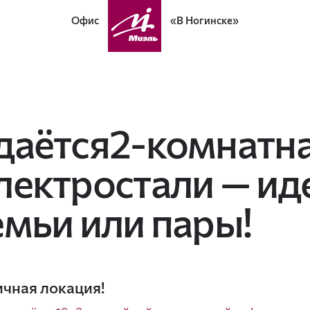
Офис
«В Ногинске»
даётся2-комнатна
лектростали — ид
емьи или пары!
чная локация!