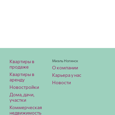
Квартиры в
Миэль Ногинск
продаже
О компании
Квартиры в
Карьера у нас
аренду
Новости
Новостройки
Дома, дачи,
участки
Коммерческая
недвижимость