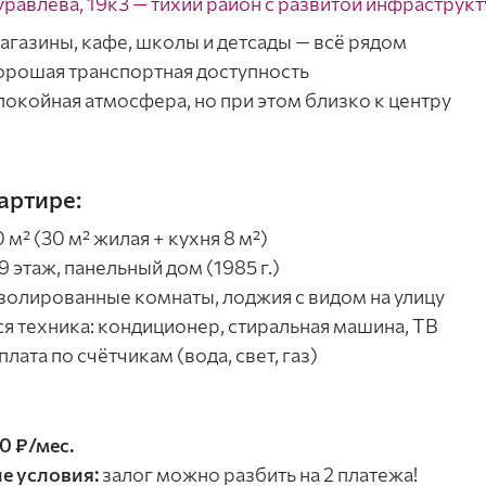
уравлёва, 19к3 — тихий район с развитой инфраструк
агазины, кафе, школы и детсады — всё рядом
орошая транспортная доступность
покойная атмосфера, но при этом близко к центру
артире:
 м² (30 м² жилая + кухня 8 м²)
9 этаж, панельный дом (1985 г.)
золированные комнаты, лоджия с видом на улицу
ся техника: кондиционер, стиральная машина, ТВ
лата по счётчикам (вода, свет, газ)
0 ₽/мес.
е условия:
залог можно разбить на 2 платежа!