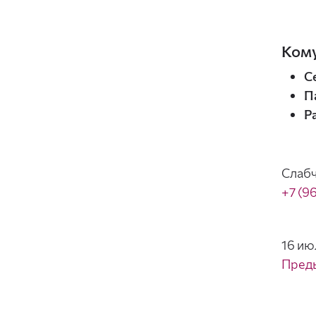
Кому
С
П
Р
Слабч
+7 (9
16 ию
Пред