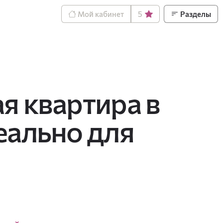
Мой кабинет
5
Разделы
я квартира в
еально для