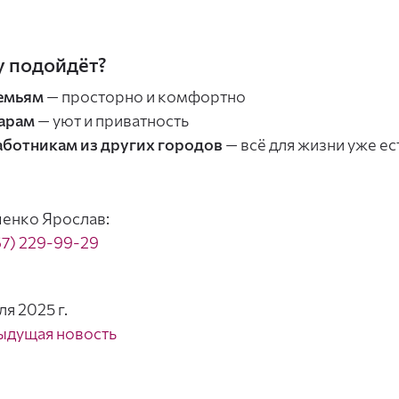
 подойдёт?
емьям
— просторно и комфортно
арам
— уют и приватность
аботникам из других городов
— всё для жизни уже ес
енко Ярослав:
67) 229-99-29
ля 2025 г.
ыдущая новость