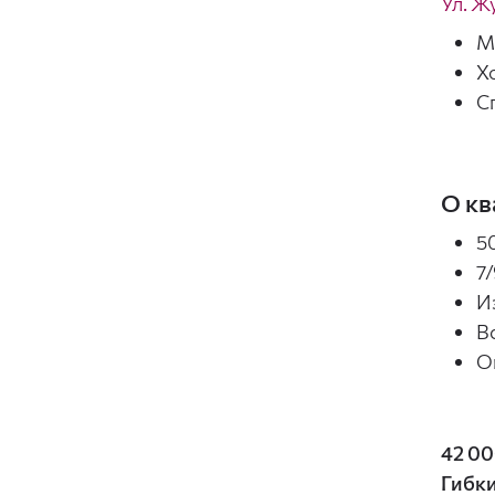
Ул. Ж
М
Х
С
О кв
50
7/
И
В
Оп
42 00
Гибки