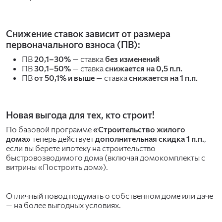
Снижение ставок зависит от размера
первоначального взноса (ПВ):
ПВ
20,1–30%
— ставка
без изменений
ПВ
30,1–50%
— ставка
снижается на 0,5 п.п.
ПВ
от 50,1% и выше
— ставка
снижается на 1 п.п.
Новая выгода для тех, кто строит!
По базовой программе
«Строительство жилого
дома»
теперь действует
дополнительная скидка 1 п.п.
,
если вы берете ипотеку на строительство
быстровозводимого дома (включая домокомплекты с
витрины «Построить дом»).
Отличный повод подумать о собственном доме или даче
— на более выгодных условиях.