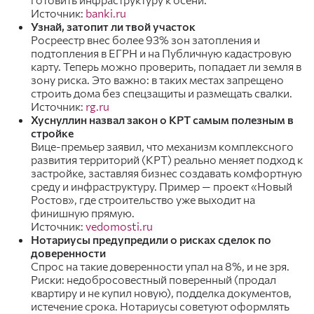
Источник:
banki.ru
Узнай, затопит ли твой участок
Росреестр внес более 93% зон затопления и
подтопления в ЕГРН и на Публичную кадастровую
карту. Теперь можно проверить, попадает ли земля в
зону риска. Это важно: в таких местах запрещено
строить дома без спецзащиты и размещать свалки.
Источник:
rg.ru
Хуснуллин назвал закон о КРТ самым полезным в
стройке
Вице-премьер заявил, что механизм комплексного
развития территорий (КРТ) реально меняет подход к
застройке, заставляя бизнес создавать комфортную
среду и инфраструктуру. Пример — проект «Новый
Ростов», где строительство уже выходит на
финишную прямую.
Источник:
vedomosti.ru
Нотариусы предупредили о рисках сделок по
доверенности
Спрос на такие доверенности упал на 8%, и не зря.
Риски: недобросовестный поверенный (продал
квартиру и не купил новую), подделка документов,
истечение срока. Нотариусы советуют оформлять