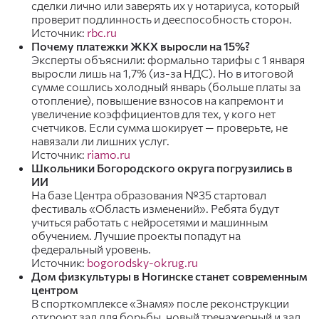
сделки лично или заверять их у нотариуса, который
проверит подлинность и дееспособность сторон.
Источник:
rbc.ru
Почему платежки ЖКХ выросли на 15%?
Эксперты объяснили: формально тарифы с 1 января
выросли лишь на 1,7% (из-за НДС). Но в итоговой
сумме сошлись холодный январь (больше платы за
отопление), повышение взносов на капремонт и
увеличение коэффициентов для тех, у кого нет
счетчиков. Если сумма шокирует — проверьте, не
навязали ли лишних услуг.
Источник:
riamo.ru
Школьники Богородского округа погрузились в
ИИ
На базе Центра образования №35 стартовал
фестиваль «Область изменений». Ребята будут
учиться работать с нейросетями и машинным
обучением. Лучшие проекты попадут на
федеральный уровень.
Источник:
bogorodsky-okrug.ru
Дом физкультуры в Ногинске станет современным
центром
В спорткомплексе «Знамя» после реконструкции
откроют зал для борьбы, новый тренажерный и зал