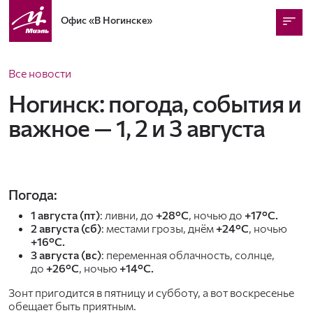
Офис
«В Ногинске»
Все новости
Ногинск: погода, события и
важное — 1, 2 и 3 августа
Погода:
1 августа (пт)
: ливни, до
+28°C
, ночью до
+17°C.
2 августа (сб)
: местами грозы, днём
+24°C
, ночью
+16°C.
3 августа (вс)
: переменная облачность, солнце,
до
+26°C
, ночью
+14°C.
Зонт пригодится в пятницу и субботу, а вот воскресенье
обещает быть приятным.