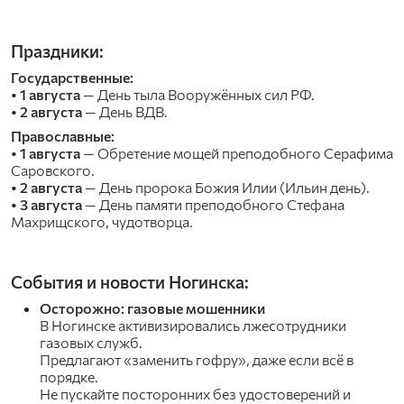
Праздники:
Государственные:
• 1 августа
— День тыла Вооружённых сил РФ.
• 2 августа
— День ВДВ.
Православные:
• 1 августа
— Обретение мощей преподобного Серафима
Саровского.
• 2 августа
— День пророка Божия Илии (Ильин день).
• 3 августа
— День памяти преподобного Стефана
Махрищского, чудотворца.
События и новости Ногинска:
Осторожно: газовые мошенники
В Ногинске активизировались лжесотрудники
газовых служб.
Предлагают «заменить гофру», даже если всё в
порядке.
Не пускайте посторонних без удостоверений и