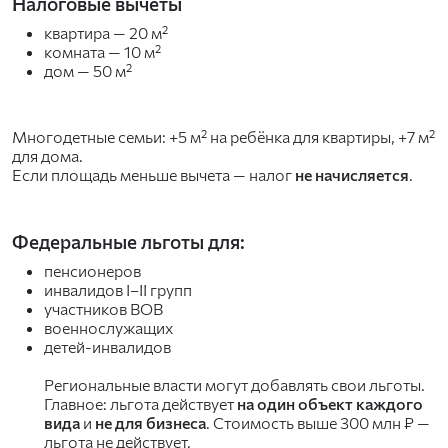
Налоговые вычеты
квартира — 20 м²
комната — 10 м²
дом — 50 м²
Многодетные семьи: +5 м² на ребёнка для квартиры, +7 м²
для дома.
Если площадь меньше вычета — налог
не начисляется
.
Федеральные льготы для:
пенсионеров
инвалидов I–II групп
участников ВОВ
военнослужащих
детей-инвалидов
Региональные власти могут добавлять свои льготы.
Главное: льгота действует
на один объект каждого
вида
и
не для бизнеса
. Стоимость выше 300 млн ₽ —
льгота не действует.