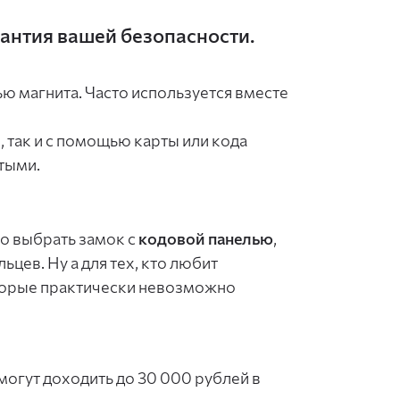
рантия вашей безопасности.
ю магнита. Часто используется вместе
 так и с помощью карты или кода
ытыми.
о выбрать замок с
кодовой панелью
,
ьцев. Ну а для тех, кто любит
оторые практически невозможно
могут доходить до 30 000 рублей в