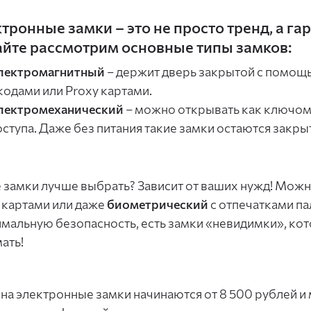
тронные замки – это не просто тренд, а га
йте рассмотрим основные типы замков:
лектромагнитный
– держит дверь закрытой с помощь
 кодами или Proxy картами.
лектромеханический
– можно открывать как ключом,
оступа. Даже без питания такие замки остаются закр
 замки лучше выбрать? Зависит от ваших нужд! Можн
 картами или даже
биометрический
с отпечатками пал
мальную безопасность, есть замки «невидимки», к
ать!
на электронные замки начинаются от 8 500 рублей и 