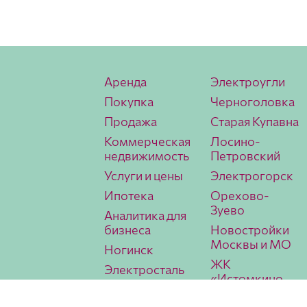
Аренда
Электроугли
Покупка
Черноголовка
Продажа
Старая Купавна
Коммерческая
Лосино-
недвижимость
Петровский
Услуги и цены
Электрогорск
Ипотека
Орехово-
Зуево
Аналитика для
бизнеса
Новостройки
Москвы и МО
Ногинск
ЖК
Электросталь
«Истомкино
Павловский
Парк 2»
Посад