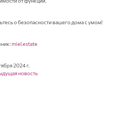
имости от функций.
ьтесь о безопасности вашего дома с умом!
чник:
miel.estate
тября 2024 г.
ыдущая новость