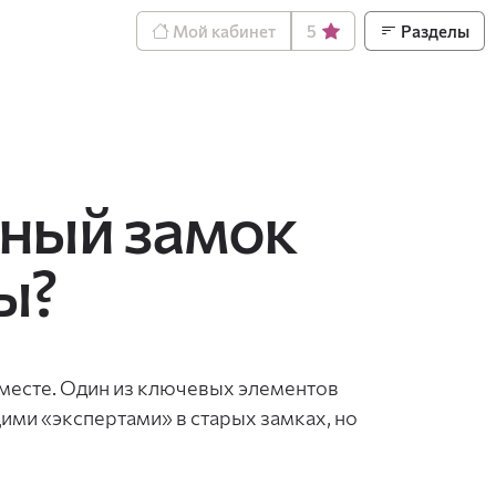
Мой кабинет
5
Разделы
жный замок
ы?
 месте. Один из ключевых элементов
ими «экспертами» в старых замках, но