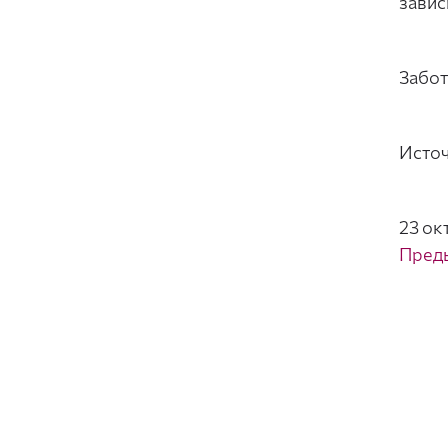
завис
Забот
Исто
23 ок
Пред