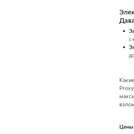
Элек
Дава
Э
с
Э
д
Какие
Proxy
макси
взлом
Цены