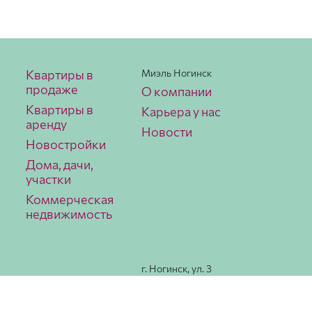
Квартиры в
Миэль Ногинск
продаже
О компании
Квартиры в
Карьера у нас
аренду
Новости
Новостройки
Дома, дачи,
участки
Коммерческая
недвижимость
г. Ногинск, ул. 3
Интерна­ционала,
78
Как