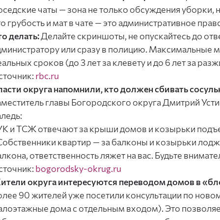
оседские чаты — зона не только обсуждения уборки, н
то грубость и мат в чате — это административное пра
то делать:
Делайте скриншоты, не опускайтесь до от
дминистратору или сразу в полицию. Максимальные м
альных сроков (до 3 лет за клевету и до 6 лет за раз
сточник:
rbc.ru
ласти округа напомнили, кто должен сбивать сосуль
аместитель главы Богородского округа Дмитрий Усти
аледь:
 УК и ТСЖ отвечают за крыши домов и козырьки подъ
 Собственники квартир — за балконы и козырьки лоджи
алкона, ответственность ляжет на вас. Будьте внимате
сточник:
bogorodsky-okrug.ru
ители округа интересуются переводом домов в «б
олее 90 жителей уже посетили консультации по новом
алоэтажные дома с отдельным входом). Это позволя