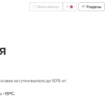
Мой кабинет
5
Разделы
я
ковье за сутки выпало до 50% от
ем
-15°C.