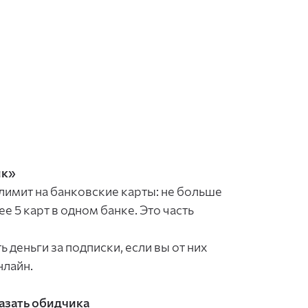
ик»
 лимит на банковские карты: не больше
е 5 карт в одном банке. Это часть
ь деньги за подписки, если вы от них
нлайн.
азать обидчика