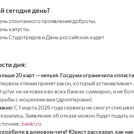
й сегодня день?
ень спонтанного проявления доброты.
ень капусты.
ень Студотрядов и День российских кадет
сти дня:
ольше 20 карт — нельзя. Госдума ограничила «пласт
 первом чтении принят закон, который устанавливает
0 штук на человека во всех банках суммарно, и не боле
орьбы с мошенниками (дропперами).
ажно:
С 1 марта 2026 года сервисы не смогут списыват
тказались. Заявление об отказе можно будет подать о
сточник:
banki.ru
скорбили в домовом чате? Юрист рассказал, как нак