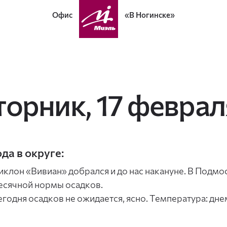
Офис
«В Ногинске»
торник, 17 феврал
да в округе:
иклон «Вивиан» добрался и до нас накануне. В Подмос
есячной нормы осадков.
егодня осадков не ожидается, ясно. Температура: дн