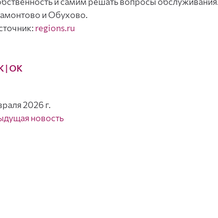
обственность и самим решать вопросы обслуживания.
амонтово и Обухово.
сточник:
regions.ru
К
| ОК
враля 2026 г.
ыдущая новость