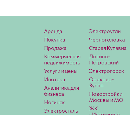
Аренда
Электроугли
Покупка
Черноголовка
Продажа
Старая Купавна
Коммерческая
Лосино-
недвижимость
Петровский
Услуги и цены
Электрогорск
Ипотека
Орехово-
Зуево
Аналитика для
бизнеса
Новостройки
Москвы и МО
Ногинск
ЖК
Электросталь
«Истомкино
Павловский
Парк 2»
Посад
Аналитика