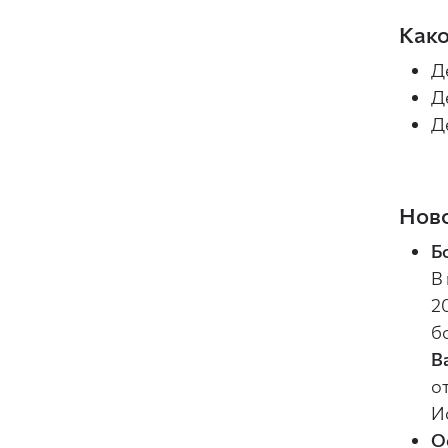
Како
Д
Д
Д
Ново
Б
В
2
б
В
о
И
О