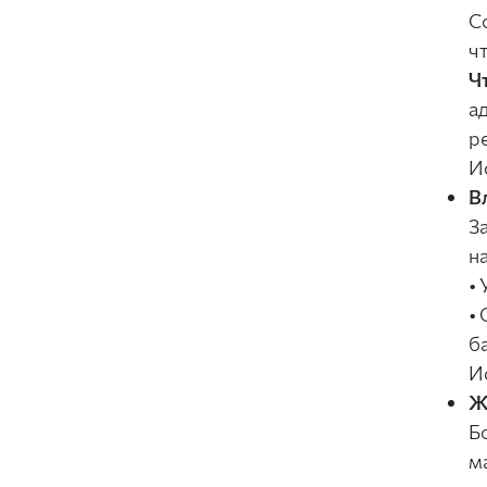
С
ч
Ч
а
ре
И
В
З
н
•
•
б
И
Ж
Б
м