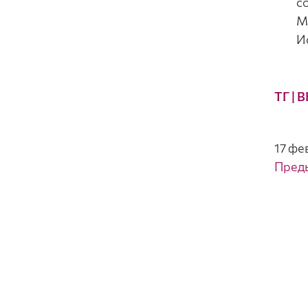
с
М
И
ТГ
| В
17 фе
Пред