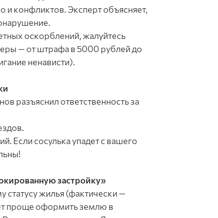
о и конфликтов. Эксперт объясняет,
вонарушение.
ветных оскорблений, жалуйтесь
еры — от штрафа в 5000 рублей до
жигание ненависти).
ки
нов разъяснил ответственность за
ездов.
й. Если сосулька упадет с вашего
льны!
локированную застройку»
у статусу жилья (фактически —
ет проще оформить землю в