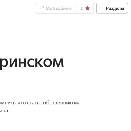
Мой кабинет
5
Разделы
еринском
мнить, что стать собственником
ица.