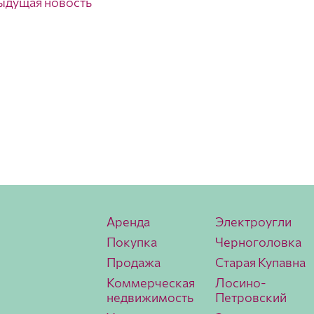
ыдущая новость
Аренда
Электроугли
Покупка
Черноголовка
Продажа
Старая Купавна
Коммерческая
Лосино-
недвижимость
Петровский