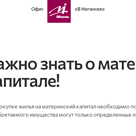
Офис
«В Ногинске»
ажно знать о мат
апитале!
окупке жилья на материнский капитал необходимо по
ретаемого имущества могут только определенные л