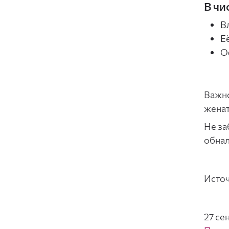
В чи
В
Её
О
Важно
женат
Не за
обнал
Исто
27 се