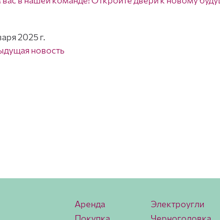
вас в нашей команде! Откройте двери к новому буду
варя 2025 г.
ыдущая новость
Аренда
Электроугли
Покупка
Черноголовка