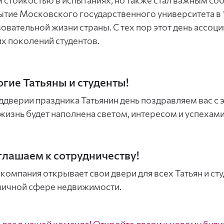
и стойкостью в испытаниях, но также стал важным соб
тие Московского государственного университета в 1
овательной жизни страны. С тех пор этот день ассоци
х поколений студентов.
гие Татьяны и студенты!
ддверии праздника Татьянин день поздравляем вас с
жизнь будет наполнена светом, интересом и успехами
лашаем к сотрудничеству!
компания открывает свои двери для всех Татьян и ст
ичной сфере недвижимости.