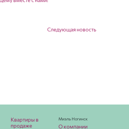
щему вместе с нами!
Следующая новость
Квартиры в
Миэль Ногинск
продаже
О компании