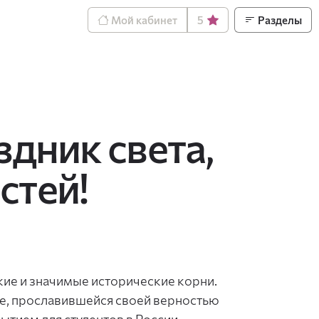
Мой кабинет
5
Разделы
здник света,
стей!
окие и значимые исторические корни.
не, прославившейся своей верностью