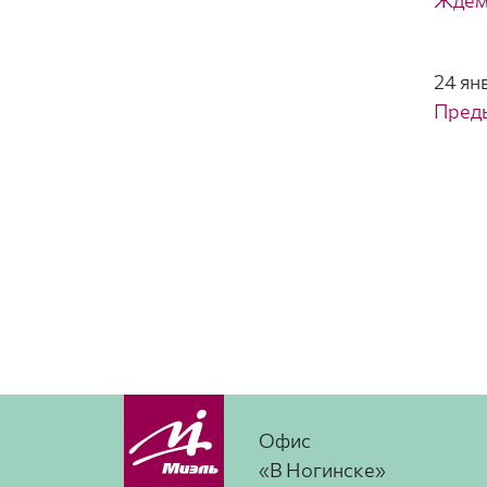
Ждем 
24 ян
Пред
Офис
«В Ногинске»