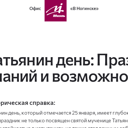
Офис
«В Ногинске»
атьянин день: Пра
наний и возможно
рическая справка:
нин день, который отмечается 25 января, имеет глуб
праздник не только посвящен святой мученице Татья