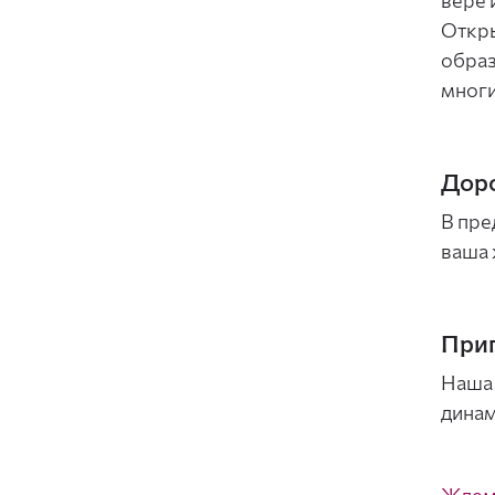
вере 
Откры
образ
многи
Доро
В пре
ваша 
Приг
Наша 
динам