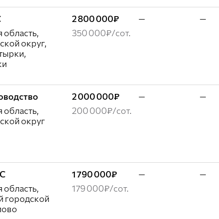
С
2 800 000₽
—
—
 область,
350 000₽/сот.
ской округ,
тырки,
ки
доводство
2 000 000₽
—
—
 область,
200 000₽/сот.
ской округ
ЖС
1 790 000₽
—
—
 область,
179 000₽/сот.
й городской
лово