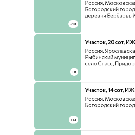
Россия, Московская
Богородский город
деревня Берёзовый
+10
Участок, 20 сот, И
Россия, Ярославска
Рыбинский муницип
село Спасс, Придор
+8
Участок, 14 сот, И
Россия, Московская
Богородский город
+13