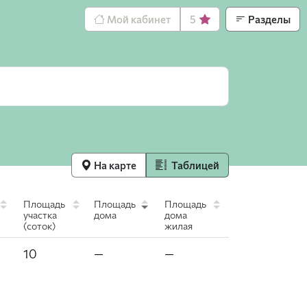
Мой кабинет
5
Разделы
На карте
Таблицей
Площадь
Площадь
Площадь
участка
дома
дома
(соток)
жилая
10
—
—