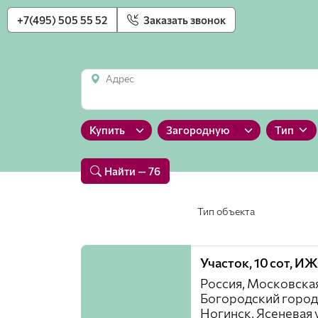
+7(495) 505 55 52
Заказать звонок
Адрес
Купить
Загородную
Тип
Найти
— 76
Тип объекта
Участок, 10 сот, И
Россия, Московская
Богородский город
Ногинск, Ясеневая 