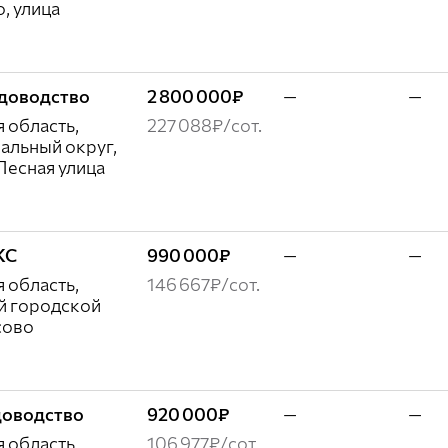
, улица
садоводство
2 800 000₽
—
—
 область,
227 088₽/сот.
альный округ,
Лесная улица
ЖС
990 000₽
—
—
 область,
146 667₽/сот.
й городской
сово
адоводство
920 000₽
—
—
 область,
106 977₽/сот.