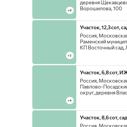
деревня Щекавцево
Ворошилова, 100
+9
Участок, 12,3 сот, 
Россия, Московская
Раменский муницип
КП Восточный cад, 
+2
Участок, 6,8 сот, И
Россия, Московская
Павлово-Посадски
округ, деревня Вла
+4
Участок, 8,6 сот, с
Россия, Московская