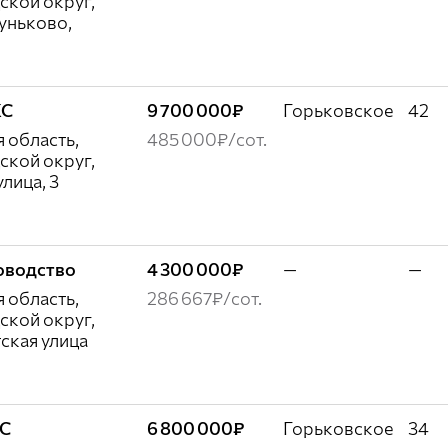
ской округ,
уньково,
ЖС
9 700 000₽
Горьковское
42
 область,
485 000₽/сот.
ской округ,
лица, 3
доводство
4 300 000₽
—
—
 область,
286 667₽/сот.
ской округ,
ская улица
ЖС
6 800 000₽
Горьковское
34