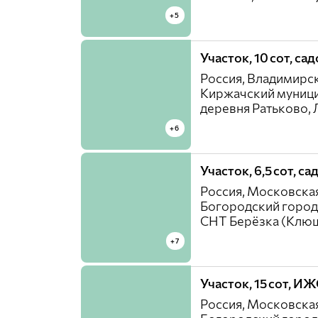
+5
Участок, 10 сот, са
Россия, Владимирск
Киржачский муници
деревня Ратьково, Л
+6
Участок, 6,5 сот, с
Россия, Московская
Богородский город
СНТ Берёзка (Клюш
+7
Участок, 15 сот, И
Россия, Московская