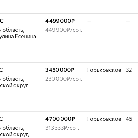
ЖС
4 499 000₽
—
—
 область,
449 900₽/сот.
улица Есенина
ЖС
3 450 000₽
Горьковское
32
 область,
230 000₽/сот.
ской округ
ЖС
4 700 000₽
Горьковское
45
 область,
313 333₽/сот.
ской округ,