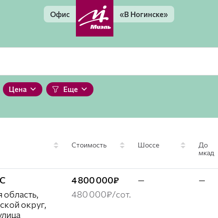
Офис
«В Ногинске»
Цена
Еще
Стоимость
Шоссе
До
мкад
ЖС
4 800 000₽
—
—
 область,
480 000₽/сот.
ской округ,
улица