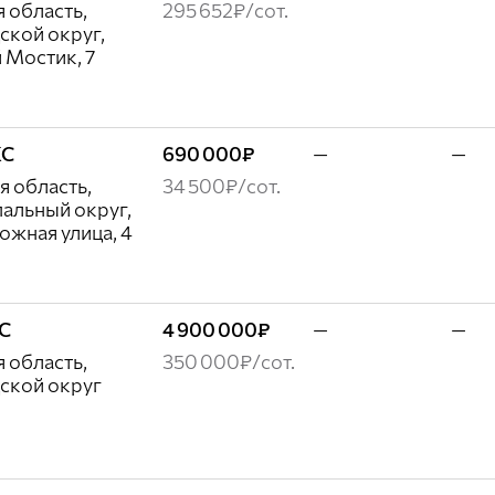
 область,
295 652₽/сот.
ской округ,
 Мостик, 7
ЖС
690 000₽
—
—
я область,
34 500₽/сот.
альный округ,
ожная улица, 4
ЖС
4 900 000₽
—
—
 область,
350 000₽/сот.
ской округ