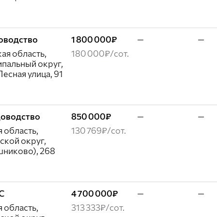
доводство
1 800 000₽
—
—
ая область,
180 000₽/сот.
пальный округ,
есная улица, 91
адоводство
850 000₽
—
—
 область,
130 769₽/сот.
ской округ,
никово), 268
ЖС
4 700 000₽
—
—
 область,
313 333₽/сот.