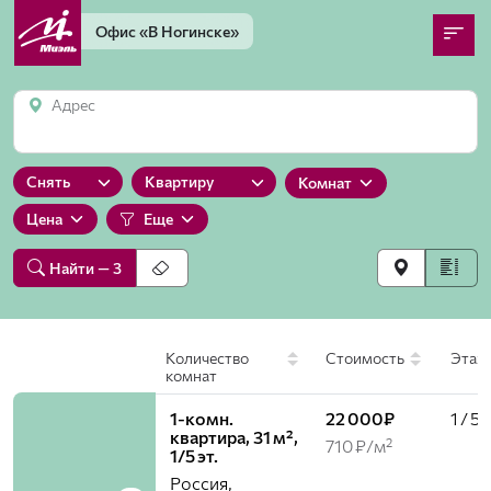
Офис
«В Ногинске»
Адрес
Снять
Квартиру
Комнат
Цена
Еще
Найти
— 3
Количество
Стоимость
Этаж
комнат
1-комн.
22 000₽
1 / 5
квартира, 31 м²,
710 ₽/м²
1/5 эт.
Россия,