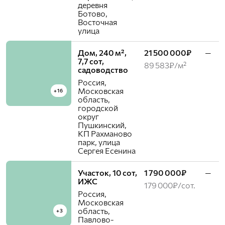
деревня
Ботово,
Восточная
улица
Дом, 240 м²,
21 500 000₽
—
7,7 сот,
89 583₽/м²
садоводство
Россия,
Московская
+16
область,
городской
округ
Пушкинский,
КП Рахманово
парк, улица
Сергея Есенина
Участок, 10 сот,
1 790 000₽
—
ИЖС
179 000₽/сот.
Россия,
Московская
область,
+3
Павлово-