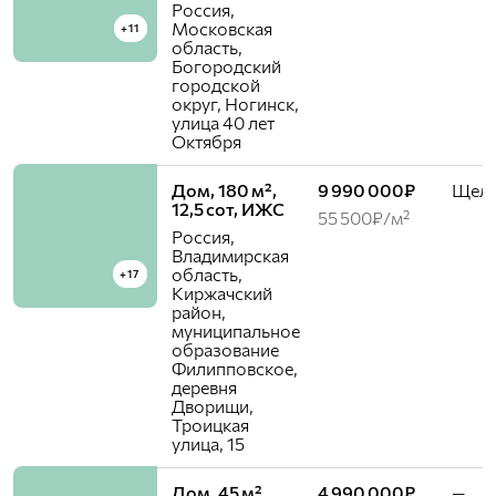
Россия,
Московская
+11
область,
Богородский
городской
округ, Ногинск,
улица 40 лет
Октября
Дом, 180 м²,
9 990 000₽
Щелк
12,5 сот, ИЖС
55 500₽/м²
Россия,
Владимирская
область,
+17
Киржачский
район,
муниципальное
образование
Филипповское,
деревня
Дворищи,
Троицкая
улица, 15
Дом, 45 м²,
4 990 000₽
—