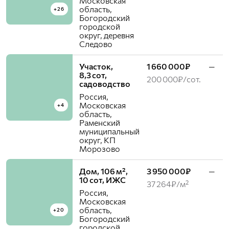
Московская
область,
+26
Богородский
городской
округ, деревня
Следово
Участок,
1 660 000₽
—
8,3 сот,
200 000₽/сот.
садоводство
Россия,
Московская
+4
область,
Раменский
муниципальный
округ, КП
Морозово
Дом, 106 м²,
3 950 000₽
—
10 сот, ИЖС
37 264₽/м²
Россия,
Московская
область,
+20
Богородский
городской