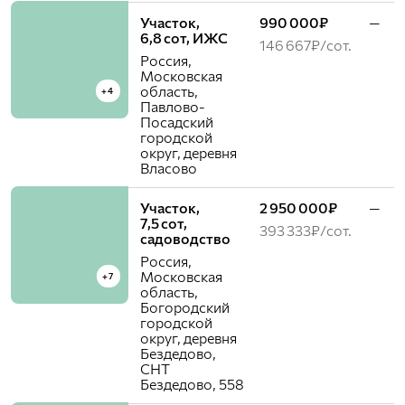
Участок,
990 000₽
—
6,8 сот, ИЖС
146 667₽/сот.
Россия,
Московская
область,
+4
Павлово-
Посадский
городской
округ, деревня
Власово
Участок,
2 950 000₽
—
7,5 сот,
393 333₽/сот.
садоводство
Россия,
Московская
+7
область,
Богородский
городской
округ, деревня
Бездедово,
СНТ
Бездедово, 558