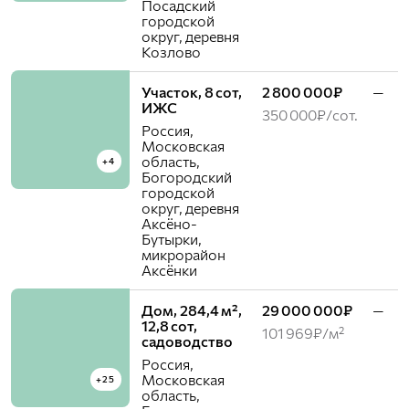
Посадский
городской
округ, деревня
Козлово
Участок, 8 сот,
2 800 000₽
—
ИЖС
350 000₽/сот.
Россия,
Московская
область,
+4
Богородский
городской
округ, деревня
Аксёно-
Бутырки,
микрорайон
Аксёнки
Дом, 284,4 м²,
29 000 000₽
—
12,8 сот,
101 969₽/м²
садоводство
Россия,
Московская
+25
область,