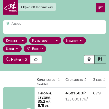
Офис
«В Ногинске»
Адрес
Купить
Квартиру
Комнат
Цена
Еще
Найти
— 2
Количество
Стоимость
Этаж
комнат
1-комн.
4 681 600₽
6 / 9
студия,
133 000 ₽/м²
35,2 м²,
6/9 эт.