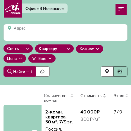
Офис
«В Ногинске»
Адрес
Снять
Квартиру
Комнат
Цена
Еще
Найти
— 1
Количество
Стоимость
Этаж
комнат
2-комн.
40 000₽
7 / 9
квартира,
800 ₽/м²
50 м², 7/9 эт.
Россия,