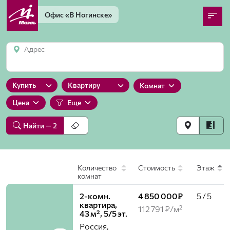
Офис
«В Ногинске»
Адрес
Купить
Квартиру
Комнат
Цена
Еще
Найти
— 2
Количество
Стоимость
Этаж
комнат
2-комн.
4 850 000₽
5 / 5
квартира,
112 791 ₽/м²
43 м², 5/5 эт.
Россия,