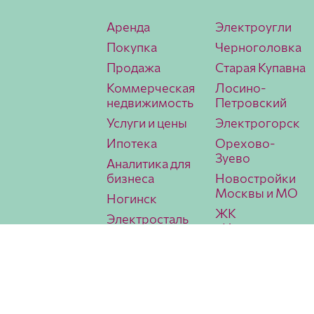
Аренда
Электроугли
Покупка
Черноголовка
Продажа
Старая Купавна
Коммерческая
Лосино-
недвижимость
Петровский
Услуги и цены
Электрогорск
Ипотека
Орехово-
Зуево
Аналитика для
бизнеса
Новостройки
Москвы и МО
Ногинск
ЖК
Электросталь
«Истомкино
Павловский
Парк 2»
Посад
Аналитика
МИЭЛЬ