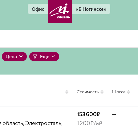
Офис
«В Ногинске»
Цена
Еще
Стоимость
Шоссе
153 600₽
—
 область, Электросталь,
1 200₽/м²