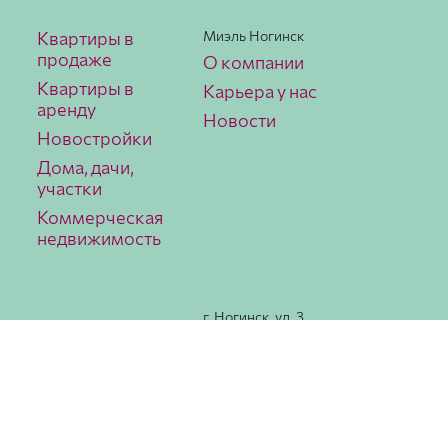
Квартиры в
Миэль Ногинск
продаже
О компании
Квартиры в
Карьера у нас
аренду
Новости
Новостройки
Дома, дачи,
участки
Коммерческая
недвижимость
г. Ногинск, ул. 3
Интерна­ционала,
78
Как
добраться