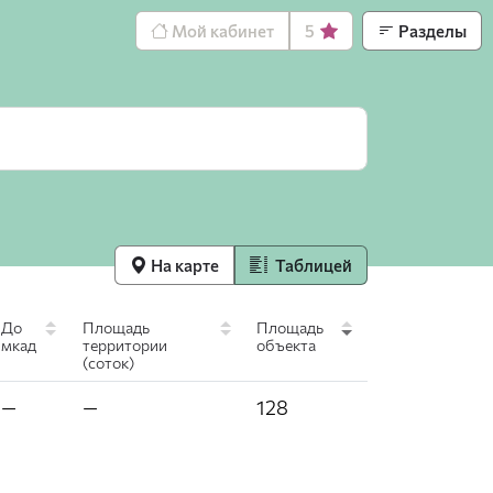
Мой кабинет
5
Разделы
На карте
Таблицей
До
Площадь
Площадь
мкад
территории
объекта
(соток)
—
—
128