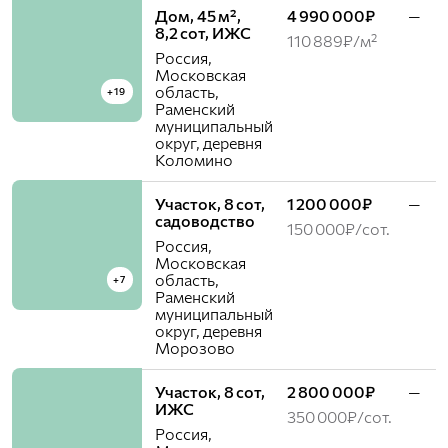
Дом, 45 м²,
4 990 000₽
—
8,2 сот, ИЖС
110 889₽/м²
Россия,
Московская
область,
+19
Раменский
муниципальный
округ, деревня
Коломино
Участок, 8 сот,
1 200 000₽
—
садоводство
150 000₽/сот.
Россия,
Московская
область,
+7
Раменский
муниципальный
округ, деревня
Морозово
Участок, 8 сот,
2 800 000₽
—
ИЖС
350 000₽/сот.
Россия,