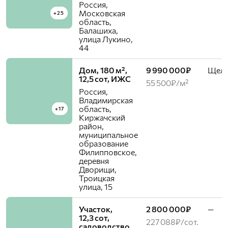
Россия,
Московская
+25
область,
Балашиха,
улица Лукино,
44
Дом, 180 м²,
9 990 000₽
Щелк
12,5 сот, ИЖС
55 500₽/м²
Россия,
Владимирская
область,
+17
Киржачский
район,
муниципальное
образование
Филипповское,
деревня
Дворищи,
Троицкая
улица, 15
Участок,
2 800 000₽
—
12,3 сот,
227 088₽/сот.
садоводство