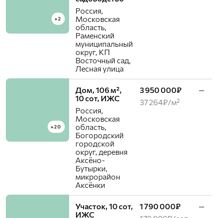
Россия,
Московская
+2
область,
Раменский
муниципальный
округ, КП
Восточный cад,
Лесная улица
Дом, 106 м²,
3 950 000₽
—
10 сот, ИЖС
37 264₽/м²
Россия,
Московская
область,
+20
Богородский
городской
округ, деревня
Аксёно-
Бутырки,
микрорайон
Аксёнки
Участок, 10 сот,
1 790 000₽
—
ИЖС