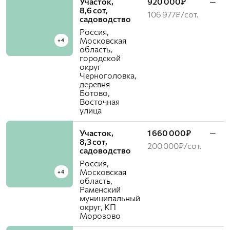
Участок,
920 000₽
—
8,6 сот,
106 977₽/сот.
садоводство
Россия,
Московская
+4
область,
городской
округ
Черноголовка,
деревня
Ботово,
Восточная
улица
Участок,
1 660 000₽
—
8,3 сот,
200 000₽/сот.
садоводство
Россия,
Московская
+4
область,
Раменский
муниципальный
округ, КП
Морозово