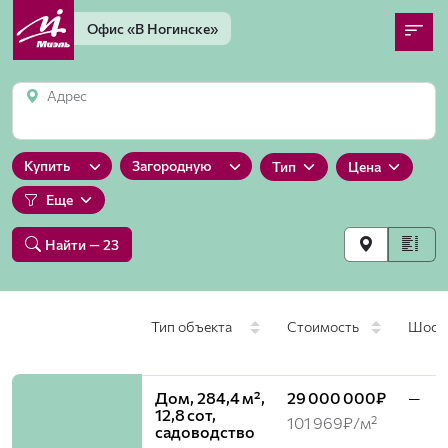
Офис
«В Ногинске»
Адрес
Купить
Загородную
Тип
Цена
Еще
Найти
— 23
Тип объекта
Стоимость
Шосс
Дом, 284,4 м²,
29 000 000₽
—
12,8 сот,
101 969₽/м²
садоводство