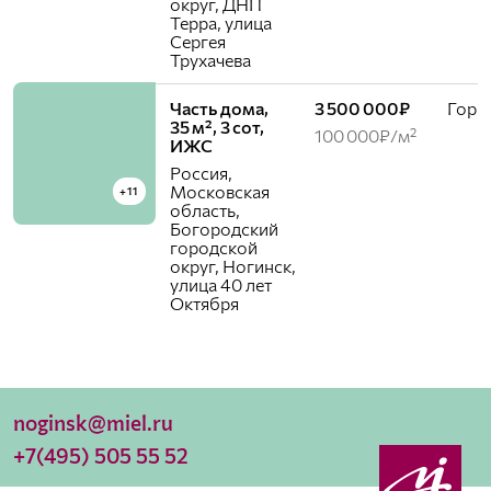
округ, ДНП
Терра, улица
Сергея
Трухачева
Часть дома,
3 500 000₽
Горь
35 м², 3 сот,
100 000₽/м²
ИЖС
Россия,
Московская
+11
область,
Богородский
городской
округ, Ногинск,
улица 40 лет
Октября
noginsk@miel.ru
+7(495) 505 55 52