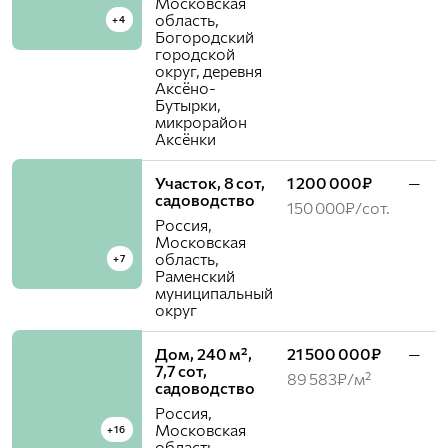
Московская
область,
+4
Богородский
городской
округ, деревня
Аксёно-
Бутырки,
микрорайон
Аксёнки
Участок, 8 сот,
1 200 000₽
—
садоводство
150 000₽/сот.
Россия,
Московская
область,
+7
Раменский
муниципальный
округ
Дом, 240 м²,
21 500 000₽
—
7,7 сот,
89 583₽/м²
садоводство
Россия,
Московская
+16
область,