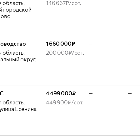
 область,
146 667₽/сот.
й городской
сово
адоводство
1 660 000₽
—
—
 область,
200 000₽/сот.
альный округ,
ЖС
4 499 000₽
—
—
 область,
449 900₽/сот.
улица Есенина