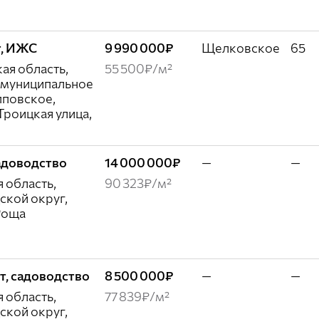
от, ИЖС
9 990 000₽
Щелковское
65
ая область,
55 500₽/м²
 муниципальное
повское,
роицкая улица,
 садоводство
14 000 000₽
—
—
 область,
90 323₽/м²
ской округ,
Роща
сот, садоводство
8 500 000₽
—
—
 область,
77 839₽/м²
ской округ,