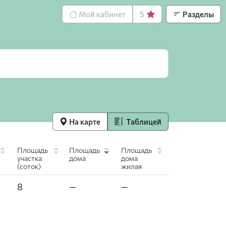
Мой кабинет
5
Разделы
На карте
Таблицей
Площадь
Площадь
Площадь
участка
дома
дома
(соток)
жилая
8
—
—