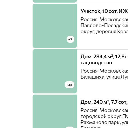
Участок, 10 сот, И
Россия, Московская
Павлово-Посадски
округ, деревня Коз
+3
Дом, 284,4 м², 12,8 с
садоводство
Россия, Московская
Балашиха, улица Лу
+25
Дом, 240 м², 7,7 со
Россия, Московская
городской округ П
Рахманово парк, ул