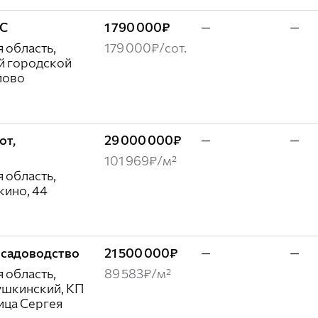
ЖС
1 790 000₽
—
—
 область,
179 000₽/сот.
й городской
лово
от,
29 000 000₽
—
—
101 969₽/м²
 область,
кино, 44
т, садоводство
21 500 000₽
—
—
 область,
89 583₽/м²
ушкинский, КП
ица Сергея