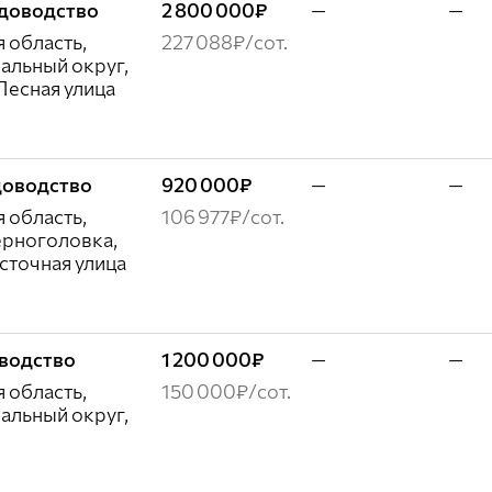
садоводство
2 800 000₽
—
—
 область,
227 088₽/сот.
альный округ,
Лесная улица
адоводство
920 000₽
—
—
 область,
106 977₽/сот.
ерноголовка,
сточная улица
оводство
1 200 000₽
—
—
 область,
150 000₽/сот.
альный округ,