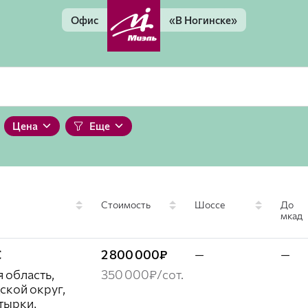
Офис
«В Ногинске»
Цена
Еще
Стоимость
Шоссе
До
мкад
С
2 800 000₽
—
—
 область,
350 000₽/сот.
ской округ,
тырки,