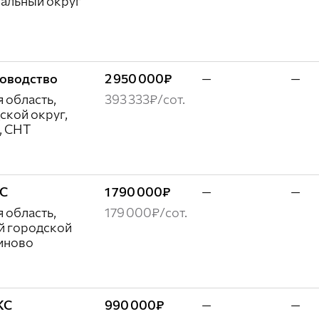
альный округ
адоводство
2 950 000₽
—
—
 область,
393 333₽/сот.
ской округ,
, СНТ
ЖС
1 790 000₽
—
—
 область,
179 000₽/сот.
й городской
гиново
ЖС
990 000₽
—
—